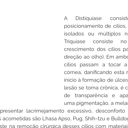
A Distiquíase consi
posicionamento de cílios,
isolados ou múltiplos n
Triquíase consiste n
crescimento dos cílios p
direção ao olho). Em ambo
cílios passam a tocar a 
córnea, danificando esta 
início à formação de úlcer
lesão se torna crônica, é
de transparência e apa
uma pigmentação, a mela
esentar lacrimejamento excessivo, desconforto 
s acometidas são Lhasa Apso, Pug, Shih-tzu e Bulldo
ste na remoção cirúrgica desses cílios com materia