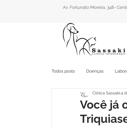
Av. Fortunato Moreira, 348- Ce
Todos posts
Doenças
Labor
Clínica Sassaki
4 d
Você já 
Triquias