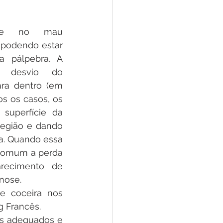
ste no mau 
 podendo estar 
a pálpebra. A 
o desvio do 
ara dentro (em 
s os casos, os 
superfície da 
região e dando 
a. Quando essa 
 comum a perda 
recimento de 
nose.
e coceira nos 
g Francês.
is adequados e 