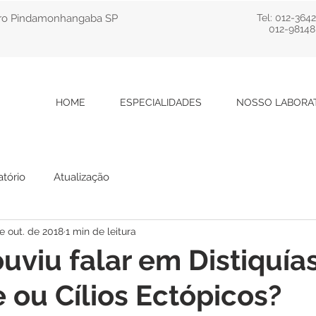
ntro Pindamonhangaba SP
Tel: 012-364
012-98148
HOME
ESPECIALIDADES
NOSSO LABORA
atório
Atualização
e out. de 2018
1 min de leitura
ouviu falar em Distiquía
e ou Cílios Ectópicos?