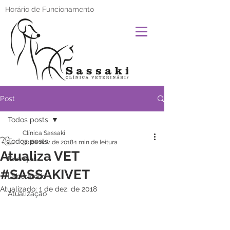
Horário de Funcionamento
Post
Todos posts
Clínica Sassaki
Todos posts
30 de nov. de 2018
1 min de leitura
Atualiza VET
Doenças
#SASSAKIVET
Laboratório
Atualizado:
1 de dez. de 2018
Atualização